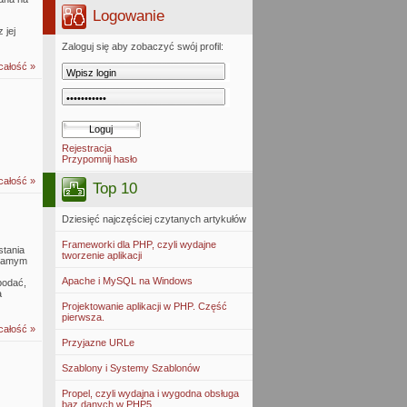
Logowanie
 jej
Zaloguj się aby zobaczyć swój profil:
całość »
Rejestracja
Przypomnij hasło
całość »
Top 10
Dziesięć najczęściej czytanych artykułów
Frameworki dla PHP, czyli wydajne
stania
tworzenie aplikacji
 samym
Apache i MySQL na Windows
 podać,
a
Projektowanie aplikacji w PHP. Część
pierwsza.
całość »
Przyjazne URLe
Szablony i Systemy Szablonów
Propel, czyli wydajna i wygodna obsługa
baz danych w PHP5