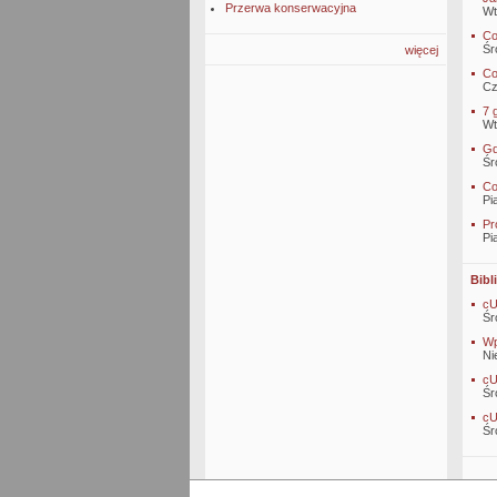
Przerwa konserwacyjna
Wt
Co
Śr
więcej
Co
Cz
7 
Wt
Gd
Śr
Co
Pi
Pr
Pi
Bibl
cU
Śr
Wp
Ni
cU
Śr
cU
Śr