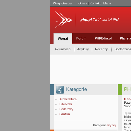
Witaj, Gościu
O nas
|
Kontakt
|
Mapa
Forum
PHPEdia.pl
Planet
Wortal
Aktualności
Artykuły
Recenzje
Społeczno
Kategorie
PH
Architektura
Gene
Pawe
Biblioteki
Sobo
Podstawy
Języ
Grafika
bibl
czym 
możn
Kategoria
wyżej
tego
Zacz