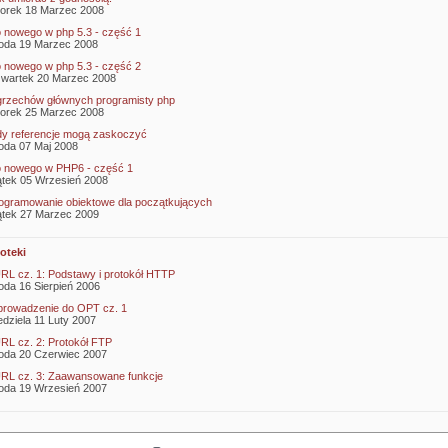
orek 18 Marzec 2008
 nowego w php 5.3 - część 1
oda 19 Marzec 2008
 nowego w php 5.3 - część 2
wartek 20 Marzec 2008
grzechów głównych programisty php
orek 25 Marzec 2008
y referencje mogą zaskoczyć
oda 07 Maj 2008
 nowego w PHP6 - część 1
ątek 05 Wrzesień 2008
ogramowanie obiektowe dla początkujących
ątek 27 Marzec 2009
ioteki
RL cz. 1: Podstawy i protokół HTTP
oda 16 Sierpień 2006
rowadzenie do OPT cz. 1
edziela 11 Luty 2007
RL cz. 2: Protokół FTP
oda 20 Czerwiec 2007
RL cz. 3: Zaawansowane funkcje
oda 19 Wrzesień 2007