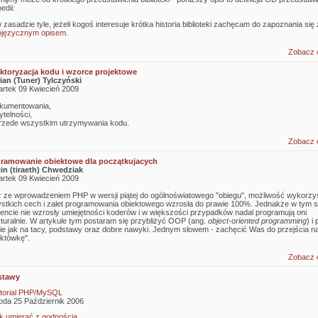
edii:
w zasadzie tyle, jeżeli kogoś interesuje krótka historia biblioteki zachęcam do zapoznania się z
ojęzycznym opisem
.
Zobacz 
ktoryzacja kodu i wzorce projektowe
an (Tuner) Tylczyński
rtek 09 Kwiecień 2009
kumentowania,
ytelności,
przede wszystkim utrzymywania kodu.
Zobacz 
ramowanie obiektowe dla początkujacych
in (tiraeth) Chwedziak
rtek 09 Kwiecień 2009
 ze wprowadzeniem PHP w wersji piątej do ogólnoświatowego "obiegu", możliwość wykorzy
stkich cech i zalet programowania obiektowego wzrosła do prawie 100%. Jednakże w tym
ncie nie wzrosły umiejętności koderów i w większości przypadków nadal programują oni
kturalnie. W artykule tym postaram się przybliżyć OOP (ang.
object-oriented programming
) i
ie jak na tacy, podstawy oraz dobre nawyki. Jednym słowem - zachęcić Was do przejścia n
ektówkę".
Zobacz 
stawy
torial PHP/MySQL
oda 25 Październik 2006
k umierać z godnością.