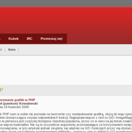
a
Kubek
IRC
Przetestuj się!
ść
Intro
P
rowanie grafiki w PHP
ł (pawkow) Kowalewski
ta 18 Kwiecień 2009
k PHP sam w sobie nie pozwala na tworzenie czy manipulowanie grafiką, służą do tego spec
ioteki dostarczające zestaw odpowiednich funkcji. Najpopularniejsze z nich to GD i ImageMagi
ta pierwsza jest częściej dostępna i bardziej popularna, przez co w sieci na jej temat znale
a więcej materiałów. Nie są to oczywiście argumenty przemawiające za korzystaniem wyłąc
 rozwiązania, w tym artykule jednak skupimy się właśnie na GD i funkcjach przez nią dostar
nijmy może od krótkiego przedstawienia biblioteki - poniższy opis to definicja GD przedstaw