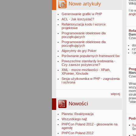
Nowe artykuły
Wikip
I to 
Generowanie grafiki w PHP
angl
ACL - Jak korzystać?
Refaktoryzacja kodu i wzorce
projektowe
Refa
Programowanie obiektowe dla
Dami
początkujacych
Czwa
Programowanie obiektowe dla
do
początkujących
cz
Algorytmy do gry Poker
i 
Porównanie popularnych framework'ów
Powszechne standardy kodowania -
Czy zawsze pożyteczne?
Prog
XML - morze możliwości - XPath,
Marc
XPointer, XInclude
Czwa
Sesja użytkownika w PHP - zagrożenia
i ochrona
Wraz
wszy
mome
więcej
stru
praw
"obi
Nowości
Planeta: Reaktywacja
Pod
Wszystkiego naj!
PHPCon Poland 2012 - głosowanie na
Tu
agendę
Śr
PHPCon Poland 2012
Ja