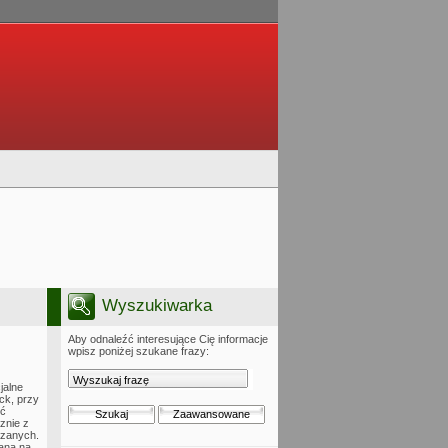
Wyszukiwarka
Aby odnaleźć interesujące Cię informacje
wpisz poniżej szukane frazy:
jalne
ck, przy
źć
znie z
czanych.
iana na