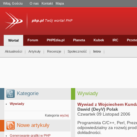
Witaj, Gościu
O nas
|
Kontakt
|
Mapa
Forum
PHPEdia.pl
Planeta
Kubek
IRC
Przete
Wortal
Aktualności
Artykuły
Recenzje
Społeczność
Intro
Kategorie
Wywiady
Wywiady
Wywiad z Wojciechem Kundą
Dawid (DeyV) Polak
Czwartek 09 Listopad 2006
Kategoria
wyżej
Programista C/C++, Perl, Prez
Nowe artykuły
odpowiedzialny za rozwój pro
dokładności.
Generowanie grafiki w PHP