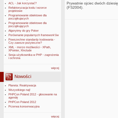
Prywatnie ojciec dwóch dziesięc
ACL - Jak korzystać?
(FS2004).
Refaktoryzacja kodu i wzorce
projektowe
Programowanie obiektowe dla
początkujacych
Programowanie obiektowe dla
początkujących
Algorytmy do gry Poker
Porównanie popularnych framework'ów
Powszechne standardy kodowania -
Czy zawsze pożyteczne?
XML - morze możliwości - XPath,
XPointer, XInclude
Sesja użytkownika w PHP - zagrożenia
i ochrona
więcej
Nowości
Planeta: Reaktywacja
Wszystkiego naj!
PHPCon Poland 2012 - głosowanie na
agendę
PHPCon Poland 2012
Przerwa konserwacyjna
więcej