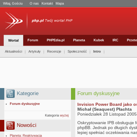
Witaj, Gościu
O nas
|
Kontakt
|
Mapa
Forum
PHPEdia.pl
Planeta
Kubek
IRC
Przete
Wortal
Aktualności
Artykuły
Recenzje
Społeczność
Intro
Kategorie
Forum dyskusyjne
Forum dyskusyjne
Invision Power Board jako 
Michał (Seaquest) Płachta
Poniedziałek 28 Listopad 2005
Kategoria
wyżej
Oskryptowanie IPB obsługuje f
Nowości
phpBB. Jednak po długich dysk
lepiej spełniać oczekiwania n
Planeta: Reaktywacja