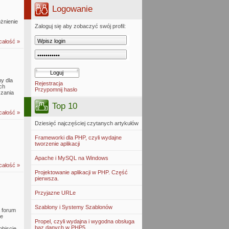
Logowanie
żnienie
Zaloguj się aby zobaczyć swój profil:
całość »
y dla
Rejestracja
ch
Przypomnij hasło
szania
Top 10
całość »
Dziesięć najczęściej czytanych artykułów
Frameworki dla PHP, czyli wydajne
tworzenie aplikacji
Apache i MySQL na Windows
całość »
Projektowanie aplikacji w PHP. Część
pierwsza.
Przyjazne URLe
Szablony i Systemy Szablonów
 forum
ie
Propel, czyli wydajna i wygodna obsługa
baz danych w PHP5
obiscie