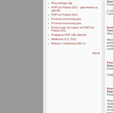
Dawi
Wszystkiego naj!
Poni
PHPCon Poland 2012 - głosowanie na
agendę
Z uw
5 pr
PHPCon Poland 2012
Przerwa konserwacyjna
Przerwa konserwacyjna
Rozpoczęły się zapisy na PHPCon
Konk
Poland 2011
Toma
Wtor
Prelegenci PHP mile widziani
Wielkanoc A.D. 2011
Wra
pols
Relacja z konferencji MIX 11
prob
swoi
więcej
II k
Reda
Poni
Znajd
Konk
Rado
Poni
Wyzn
mode
dlat
prze
powo