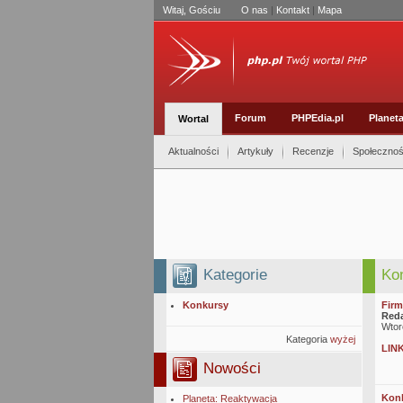
Witaj, Gościu
O nas
|
Kontakt
|
Mapa
Forum
PHPEdia.pl
Planet
Wortal
Aktualności
Artykuły
Recenzje
Społeczno
Kategorie
Ko
Konkursy
Firm
Reda
Wtor
Kategoria
wyżej
LIN
Nowości
Konk
Planeta: Reaktywacja