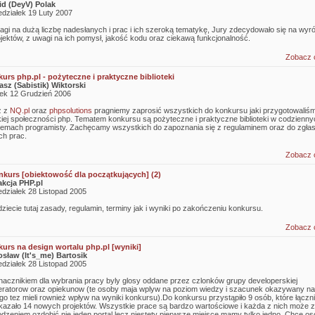
d (DeyV) Polak
edziałek 19 Luty 2007
agi na dużą liczbę nadesłanych i prac i ich szeroką tematykę, Jury zdecydowało się na wyró
ojektów, z uwagi na ich pomysł, jakość kodu oraz ciekawą funkcjonalność.
Zobacz 
urs php.pl - pożyteczne i praktyczne biblioteki
sz (Sabistik) Wiktorski
ek 12 Grudzień 2006
z z
NQ.pl
oraz
phpsolutions
pragniemy zaprosić wszystkich do konkursu jaki przygotowaliśm
kiej społeczności php. Tematem konkursu są pożyteczne i praktyczne biblioteki w codzienny
lemach programisty. Zachęcamy wszystkich do zapoznania się z regulaminem oraz do zgła
ch prac.
Zobacz 
onkurs [obiektowość dla początkujących] (2)
kcja PHP.pl
edziałek 28 Listopad 2005
ziecie tutaj zasady, regulamin, terminy jak i wyniki po zakończeniu konkursu.
Zobacz 
urs na design wortalu php.pl [wyniki]
sław (It's_me) Bartosik
edziałek 28 Listopad 2005
acznikiem dla wybrania pracy byly glosy oddane przez czlonków grupy developerskiej
ratorow oraz opiekunow (te osoby maja wplyw na poziom wiedzy i szacunek okazywany na
ego tez mieli rownież wpływ na wyniki konkursu).Do konkursu przystąpiło 9 osób, które łączn
kazało 14 nowych projektów. Wszystkie prace są bardzo wartościowe i każda z nich może z
dzeniem ozdobić nie jeden portal lecz niestety pierwsze miejsce mamy tylko jedno. Chce os