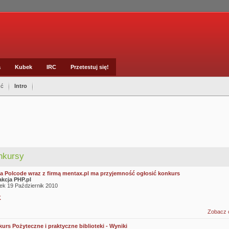
a
Kubek
IRC
Przetestuj się!
ść
Intro
nkursy
a Polcode wraz z firmą mentax.pl ma przyjemność ogłosić konkurs
kcja PHP.pl
ek 19 Październik 2010
K
Zobacz 
urs Pożyteczne i praktyczne biblioteki - Wyniki