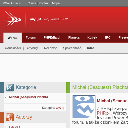
Witaj, Gościu
O nas
|
Kontakt
|
Mapa
Forum
PHPEdia.pl
Planeta
Kubek
IRC
Przete
Wortal
Aktualności
Artykuły
Recenzje
Społeczność
Intro
Kategorie
Michał (Seaquest) Płacht
Michał (Seaquest) Płachta
Michał (Seaques
Kategoria
wyżej
Z PHP.pl związa
PHP.pl
. Wdrożył
Autorzy
Invision Power B
forum, a także członkiem Zar
( ayeo )