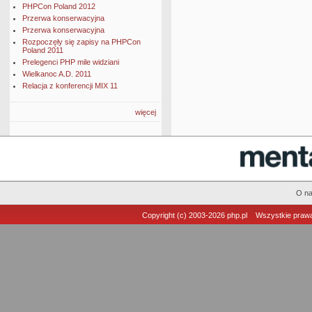
PHPCon Poland 2012
Przerwa konserwacyjna
Przerwa konserwacyjna
Rozpoczęły się zapisy na PHPCon
Poland 2011
Prelegenci PHP mile widziani
Wielkanoc A.D. 2011
Relacja z konferencji MIX 11
więcej
O n
Copyright (c) 2003-2026
php.pl
Wszystkie prawa