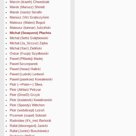
Marcin (tiraeth) Chwedziak
Marek (Marusz) Shmidt
Marek (nasto) Serafin
Mariusz (Vir) Grabczyński
Mateusz (Mateo) Boguś
Mateusz (luinnar) Juściński
Michał (Seaquest) Płachta
Michał (Seth) Gołębiowski
Michał (Ja_Szczur) Zięba
Michał (Xarr) Zieliński
Oskar (Fuzja) Szydłowski
Paweł (PMadej) Madej
Paweł Szczepanek
Paweł (hwao) Halicki
Paweł (Ludvik) Ledwoń
Paweł (pawkow) Kowalewski
Piotr (-=Peter=-) Śliwa
Piotr (Athlan) Pelczar
Piotr (DreeD) Grzyb
Piotr (kwiateek) Kwiatkowski
Piotr (Speedy) Wittchen
Piotr (webdicepl) Leżoń
Przemek (sopel) Sobstel
Radosław (It's_me) Bartosik
Rafał (blooregard) Janicki
Rafał (Junior) Buszkiewicz